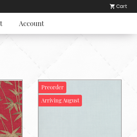
Cart
t
Account
Preorder
Arriving August