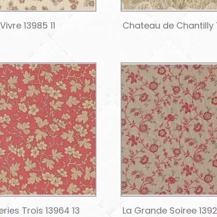
Vivre 13985 11
Chateau de Chantilly 
ries Trois 13964 13
La Grande Soiree 1392